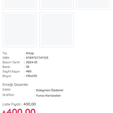
Tip
:
Kitap
ISBN
:
9789757747123
Basım Tarihi
:
2024-01
Baskı
:
39
Sayfa Sayısı
:
480
Boyut
:
135x210
Emeği Geçenler
Editör
:
Süleyman Özdemir
Grafiker
:
Yunus Karaaslan
400,00
Liste Fiyatı :
400,00
₺