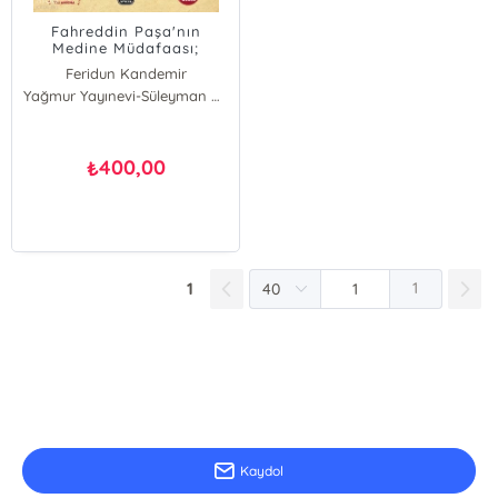
Fahreddin Paşa'nın
Medine Müdafaası;
Peygamberimizin
Feridun Kandemir
Gölgesinde Son Türkler
Yağmur Yayınevi-Süleyman Özdemir
400,00
₺
1
1
E-Bülten Kayıt
Güncel bilgiler için kayıt olunuz
Kaydol