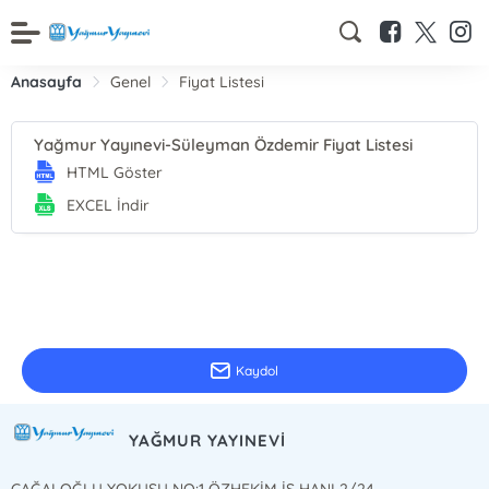
Anasayfa
Genel
Fiyat Listesi
Yağmur Yayınevi-Süleyman Özdemir Fiyat Listesi
HTML Göster
EXCEL İndir
E-Bülten Kayıt
Güncel bilgiler için kayıt olunuz
Kaydol
YAĞMUR YAYINEVİ
CAĞALOĞLU YOKUŞU NO:1 ÖZHEKİM İŞ HANI 2/24