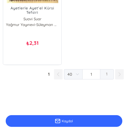
Ayetlerle Ayet'el Kürsi
Tefsiri
Suavi Suar
Yağmur Yayınevi-Süleyman Özdemir
2,31
₺
1
1
E-Bülten Kayıt
Güncel bilgiler için kayıt olunuz
Kaydol