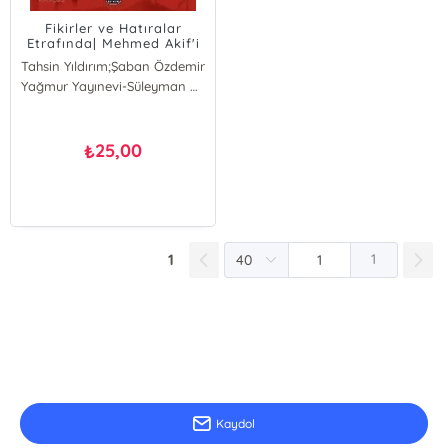
Fikirler ve Hatıralar
Etrafında| Mehmed Akif'i
Anlamak
Tahsin Yıldırım;Şaban Özdemir
Şaban Özdemir
Yağmur Yayınevi-Süleyman Özdemir
Tahsin Yıldırım
25,00
₺
1
1
E-Bülten Kayıt
Güncel bilgiler için kayıt olunuz
Kaydol