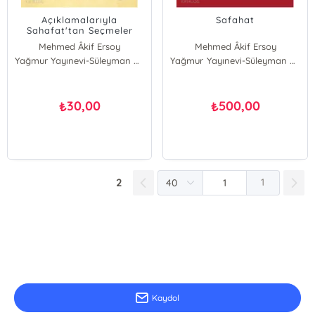
Açıklamalarıyla
Safahat
Sahafat'tan Seçmeler
Mehmed Âkif Ersoy
Mehmed Âkif Ersoy
Yağmur Yayınevi-Süleyman Özdemir
Yağmur Yayınevi-Süleyman Özdemir
30,00
500,00
₺
₺
2
1
E-Bülten Kayıt
Güncel bilgiler için kayıt olunuz
Kaydol