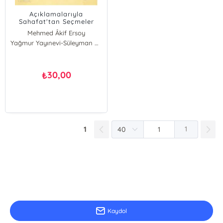
Açıklamalarıyla
Sahafat'tan Seçmeler
Mehmed Âkif Ersoy
Yağmur Yayınevi-Süleyman Özdemir
30,00
₺
1
1
E-Bülten Kayıt
Güncel bilgiler için kayıt olunuz
Kaydol