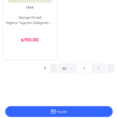
1984
George Orwell
Yağmur Yayınevi-Süleyman Özdemir
150,00
₺
1
1
E-Bülten Kayıt
Güncel bilgiler için kayıt olunuz
Kaydol