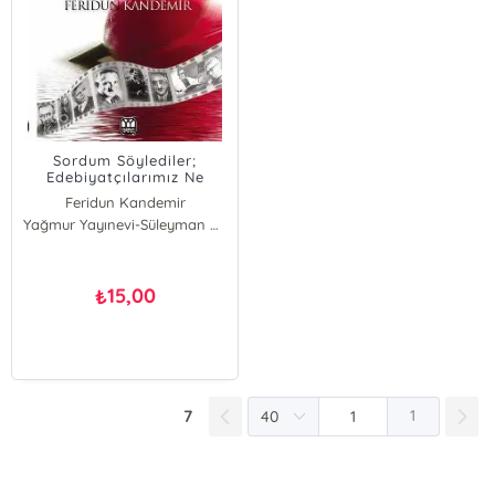
Sordum Söylediler;
Edebiyatçılarımız Ne
Dediler
Feridun Kandemir
Yağmur Yayınevi-Süleyman Özdemir
15,00
₺
7
1