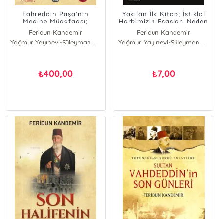
Fahreddin Paşa'nın
Yakılan İlk Kitap; İstiklal
Medine Müdafaası;
Harbimizin Esasları Neden
Peygamberimizin
Yakıldı?
Feridun Kandemir
Feridun Kandemir
Gölgesinde Son Türkler
Yağmur Yayınevi-Süleyman Özdemir
Yağmur Yayınevi-Süleyman Özdemir
400,00
7,00
₺
₺