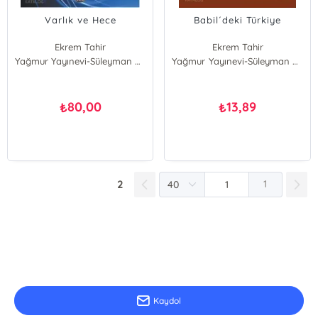
Varlık ve Hece
Babil´deki Türkiye
Ekrem Tahir
Ekrem Tahir
Yağmur Yayınevi-Süleyman Özdemir
Yağmur Yayınevi-Süleyman Özdemir
80,00
13,89
₺
₺
2
1
E-Bülten Kayıt
Güncel bilgiler için kayıt olunuz
Kaydol