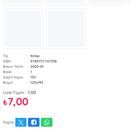
Tip
:
Kitap
ISBN
:
9789757747536
Basım Tarihi
:
2020-01
Baskı
:
1
Sayfa Sayısı
:
152
Boyut
:
125x195
7,00
Liste Fiyatı :
7,00
₺
Paylaş