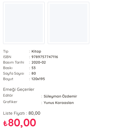
Tip
:
Kitap
ISBN
:
9789757747116
Basım Tarihi
:
2020-02
Baskı
:
53
Sayfa Sayısı
:
80
Boyut
:
120x195
Emeği Geçenler
Editör
:
Süleyman Özdemir
Grafiker
:
Yunus Karaaslan
80,00
Liste Fiyatı :
80,00
₺