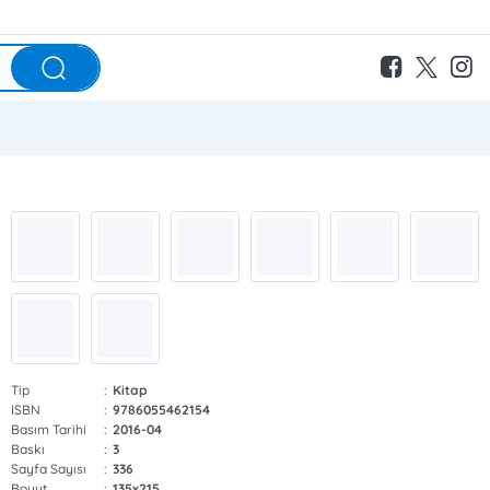
Tip
:
Kitap
ISBN
:
9786055462154
Basım Tarihi
:
2016-04
Baskı
:
3
Sayfa Sayısı
:
336
Boyut
:
135x215