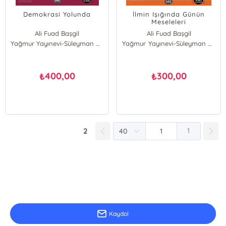
Demokrasi Yolunda
İlmin Işığında Günün
Meseleleri
Ali Fuad Başgil
Ali Fuad Başgil
Yağmur Yayınevi-Süleyman Özdemir
Yağmur Yayınevi-Süleyman Özdemir
400,00
300,00
₺
₺
2
1
E-Bülten Kayıt
Güncel bilgiler için kayıt olunuz
Kaydol