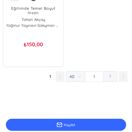
Eğitimde Temel Boyut
İnsan
Tahsin Akçay
Yağmur Yayınevi-Süleyman Özdemir
150,00
₺
1
1
E-Bülten Kayıt
Güncel bilgiler için kayıt olunuz
Kaydol