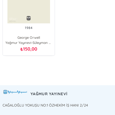
1984
George Orwell
Yağmur Yayınevi-Süleyman Özdemir
150,00
₺
E-Bülten Kayıt
Güncel bilgiler için kayıt olunuz
YAĞMUR YAYINEVİ
CAĞALOĞLU YOKUŞU NO:1 ÖZHEKİM İŞ HANI 2/24