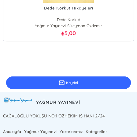
Dede Korkut Hikayeleri
Dede Korkut
Yağmur Yayınevi-Süleyman Özdemir
5,00
₺
E-Bülten Kayıt
Güncel bilgiler için kayıt olunuz
Kaydol
YAĞMUR YAYINEVİ
CAĞALOĞLU YOKUŞU NO:1 ÖZHEKİM İŞ HANI 2/24
Anasayfa
Yağmur Yayınevi
Yazarlarımız
Kategoriler