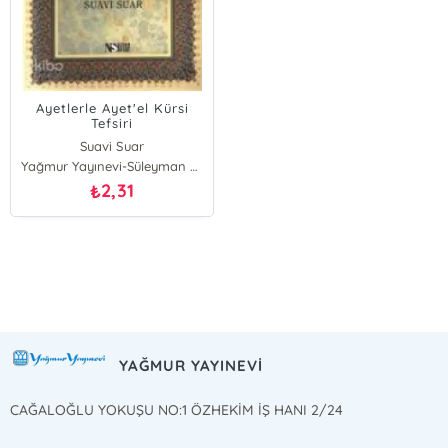
Ayetlerle Ayet'el Kürsi
Tefsiri
Suavi Suar
Yağmur Yayınevi-Süleyman Özdemir
2,31
₺
E-Bülten Kayıt
Güncel bilgiler için kayıt olunuz
YAĞMUR YAYINEVİ
CAĞALOĞLU YOKUŞU NO:1 ÖZHEKİM İŞ HANI 2/24