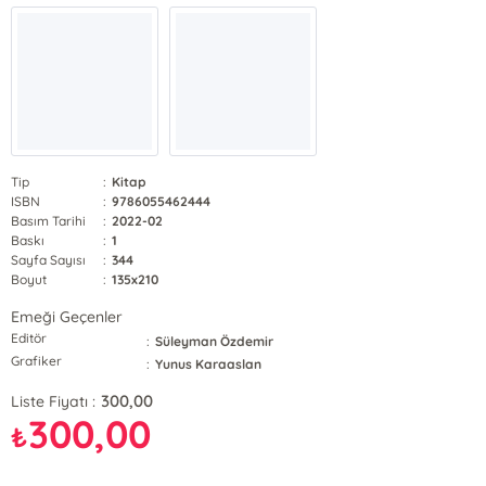
Tip
:
Kitap
ISBN
:
9786055462444
Basım Tarihi
:
2022-02
Baskı
:
1
Sayfa Sayısı
:
344
Boyut
:
135x210
Emeği Geçenler
Editör
:
Süleyman Özdemir
Grafiker
:
Yunus Karaaslan
300,00
Liste Fiyatı :
300,00
₺