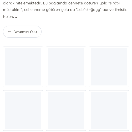
olarak nitelemektedir. Bu bağlamda cennete götüren yola “sırât-ı
müstakîm”, cehenneme götüren yola da “sebîle’l-ğayy” adı verilmiştir.
...
Kulun
Devamını Oku