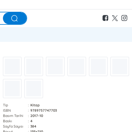
Tip
:
Kitap
ISBN
:
9789757747703
Basım Tarihi
:
2017-10
Baskı
:
4
Sayfa Sayısı
:
384
Boyut
:
135x210