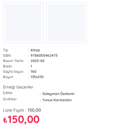
Tip
:
Kitap
ISBN
:
9786055462475
Basım Tarihi
:
2025-02
Baskı
:
1
Sayfa Sayısı
:
160
Boyut
:
135x210
Emeği Geçenler
Editör
:
Süleyman Özdemir
Grafiker
:
Yunus Karaaslan
150,00
Liste Fiyatı :
150,00
₺