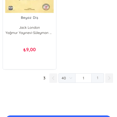
Beyaz Diş
Jack London
Yağmur Yayınevi-Süleyman Özdemir
9,00
₺
3
1
E-Bülten Kayıt
Güncel bilgiler için kayıt olunuz