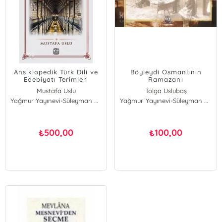
Ansiklopedik Türk Dili ve
Böyleydi Osmanlının
Edebiyatı Terimleri
Ramazanı
Sözlüğü
Mustafa Uslu
Tolga Uslubaş
Yağmur Yayınevi-Süleyman Özdemir
Yağmur Yayınevi-Süleyman Özdemir
500,00
100,00
₺
₺