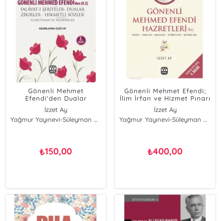
Gönenli Mehmet
Gönenli Mehmet Efendi;
Efendi'den Dualar
İlim İrfan ve Hizmet Pınarı
Salavat-ı Şerifeler ve
İzzet Ay
İzzet Ay
Zikirler
Yağmur Yayınevi-Süleyman Özdemir
Yağmur Yayınevi-Süleyman Özdemir
150,00
400,00
₺
₺