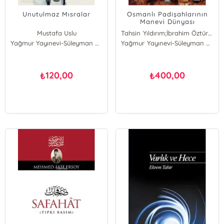
Unutulmaz Mısralar
Osmanlı Padişahlarının
Manevi Dünyası
Mustafa Uslu
Tahsin Yıldırım;İbrahim Öztürkçü
Yağmur Yayınevi-Süleyman Özdemir
Tahsin Yıldırım
Yağmur Yayınevi-Süleyman Özdemir
İbrahim Öztürkçü
120,00
400,00
₺
₺