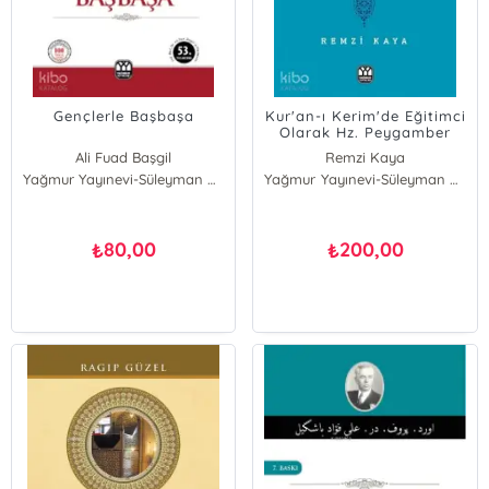
Gençlerle Başbaşa
Kur'an-ı Kerim'de Eğitimci
Olarak Hz. Peygamber
Ali Fuad Başgil
Remzi Kaya
Yağmur Yayınevi-Süleyman Özdemir
Yağmur Yayınevi-Süleyman Özdemir
80,00
200,00
₺
₺