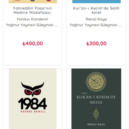
Fahreddin Paşa'nın
Kur'an-ı Kerim'de Salih
Medine Müdafaası;
Amel
Peygamberimizin
Feridun Kandemir
Remzi Kaya
Gölgesinde Son Türkler
Yağmur Yayınevi-Süleyman Özdemir
Münir Yaşar Kaya
Yağmur Yayınevi-Süleyman Özdemir
400,00
300,00
₺
₺