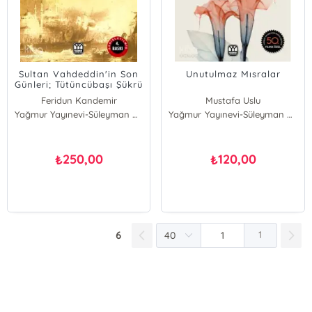
Sultan Vahdeddin'in Son
Unutulmaz Mısralar
Günleri; Tütüncübaşı Şükrü
Anlatıyor
Feridun Kandemir
Mustafa Uslu
Yağmur Yayınevi-Süleyman Özdemir
Yağmur Yayınevi-Süleyman Özdemir
250,00
120,00
₺
₺
6
1
E-Bülten Kayıt